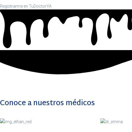
Registrarme en TuDoctorYA
Conoce a nuestros médicos