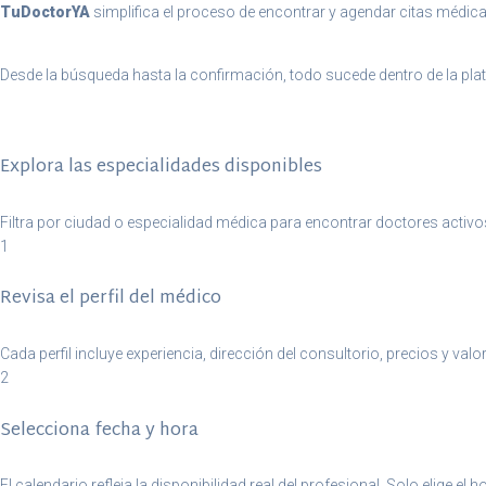
TuDoctorYA
simplifica el proceso de encontrar y agendar citas médic
Desde la búsqueda hasta la confirmación, todo sucede dentro de la plat
Explora las especialidades disponibles
Filtra por ciudad o especialidad médica para encontrar doctores activo
1
Revisa el perfil del médico
Cada perfil incluye experiencia, dirección del consultorio, precios y valo
2
Selecciona fecha y hora
El calendario refleja la disponibilidad real del profesional. Solo elige el