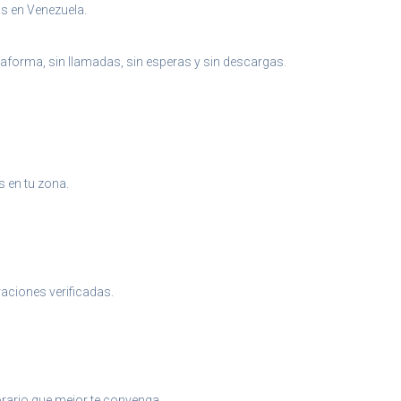
as en Venezuela.
aforma, sin llamadas, sin esperas y sin descargas.
s en tu zona.
raciones verificadas.
 horario que mejor te convenga.