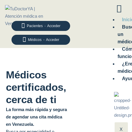
Inic
Pacientes - Acceder
Bus
un
Médicos - Acceder
médic
Có
funci
¿Er
médic
Médicos
Ayu
certificados,
cerca de ti
La forma más rápida y segura
de agendar una cita médica
en Venezuela.
X
Busca por especialidad o