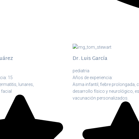
Suárez
Dr. Luis García
pediatria
cia: 15
Años de experiencia:
rmatitis, lunares,
Asma infantil, fiebre prolongada, c
 facial
desarrollo físico y neurológico, 
vacunación personalizados.