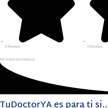
0 Reviews
0 Reviews
Ver todos los médicos
TuDoctorYA es para ti si..