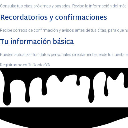
Consulta tus citas próximas y pasadas. Revisa la información del médico
Recordatorios y confirmaciones
Recibe correos de confirmación y avisos antes de tus citas, para que n
Tu información básica
Puedes actualizar tus datos personales directamente desde tu cuenta 
Registrarme en TuDoctorYA