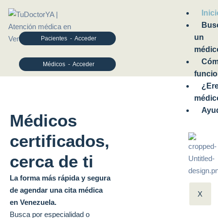
Inic
Bus
un
Pacientes - Acceder
médic
Có
Médicos - Acceder
funci
¿Er
médic
Ayu
Médicos
certificados,
cerca de ti
La forma más rápida y segura
de agendar una cita médica
X
en Venezuela.
Busca por especialidad o