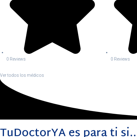
0 Reviews
0 Reviews
Ver todos los médicos
TuDoctorYA es para ti si..