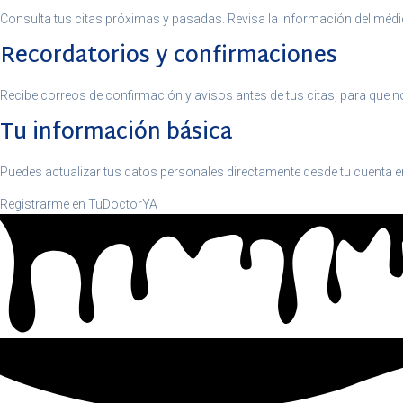
Consulta tus citas próximas y pasadas. Revisa la información del médico
Recordatorios y confirmaciones
Recibe correos de confirmación y avisos antes de tus citas, para que n
Tu información básica
Puedes actualizar tus datos personales directamente desde tu cuenta 
Registrarme en TuDoctorYA