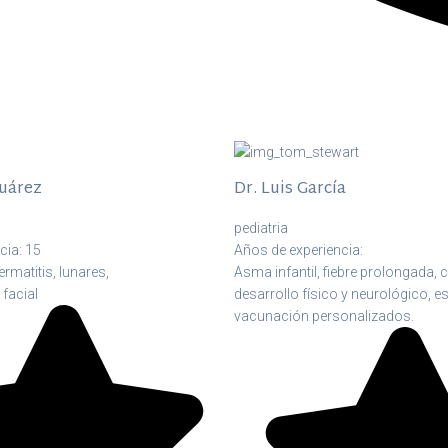
Suárez
Dr. Luis García
pediatria
cia: 15
Años de experiencia:
rmatitis, lunares,
Asma infantil, fiebre prolongada, c
 facial
desarrollo físico y neurológico, 
vacunación personalizados.